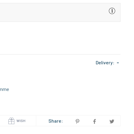
Delivery:
-
imme
Share:
WISH