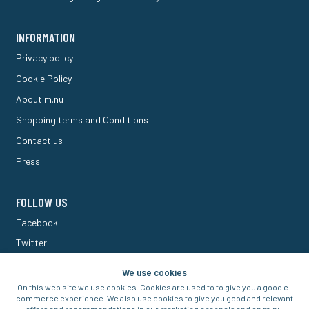
INFORMATION
Privacy policy
Cookie Policy
About m.nu
Shopping terms and Conditions
Contact us
Press
FOLLOW US
Facebook
Twitter
M Forum
We use cookies
On this web site we use cookies. Cookies are used to to give you a good e-
commerce experience. We also use cookies to give you good and relevant