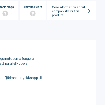
More information about
artthings
Animus Heart
compability for this
product.
ingsmetoderna fungerar
 att parallellkoppla
erfjädrande tryckknapp till