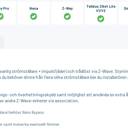
Telldus ZNet Lite
y Pro
Nexa
Z-Way
Sm
V1/V2
nlig strömställare + impulsfjäder) och trådlöst via Z-Wave. Styrn
 Om du behöver dimra från flera olika strömställare ber du installatören
ngs- och överhettningsskydd samt möjlighet att använda en extra åt
g av andra Z-Wave-enheter via association.
lledare) behövs Nano Bypass
åer samt motverka eventuellt flimmer.