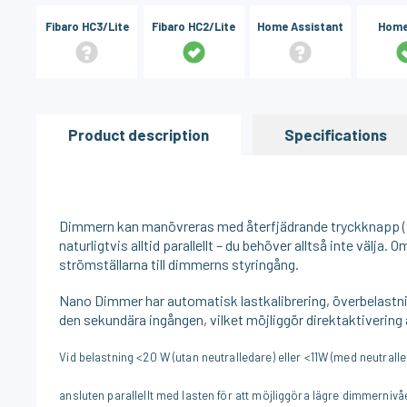
Fibaro HC3/Lite
Fibaro HC2/Lite
Home Assistant
Home
Product description
Specifications
Dimmern kan manövreras med återfjädrande tryckknapp (va
naturligtvis alltid parallellt – du behöver alltså inte välja.
strömställarna till dimmerns styringång.
Nano Dimmer har automatisk lastkalibrering, överbelastni
den sekundära ingången, vilket möjliggör direktaktiverin
Vid belastning <20 W (utan neutralledare) eller <11W (med neutra
ansluten parallellt med lasten för att möjliggöra lägre dimmerniv